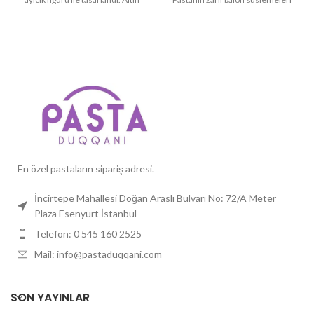
detaylar ve pembe tonlar, ilk yaşını
ve altın detayları, kutlamaya şıklık
kutlayan minik prensesler için
katarken, pastanın üstündeki
ideal. Pasta, zarif detaylarıyla göz
büyük 1 sayısı, bu özel yaşın
dolduruyor ve özel gününüzü
anlamını vurguluyor. "İyi Ki
unutulmaz kılıyor.
Özellikler:
Doğdun ..." yazısı ile bu pasta
Tema:
Ayıcık, Bulutlar, Sıcak
tamamen kişiye özel hale geliyor.
Hava Balonu
Özellikler:
Tema:
Ayıcık, Sevimlilik, İlk Yaş
Kişiselleştirme:
İsim ve yaş
Kutlaması
eklenebilir
Kişiselleştirme:
İsim, mesaj ve
Boyutlar:
10, 15, 20 ve 25
tarih eklenebilir
kişilik boyut seçenekleri
En özel pastaların sipariş adresi.
Boyutlar:
10, 15, 20 ve 25
kişilik boyut seçenekleri
İncirtepe Mahallesi Doğan Araslı Bulvarı No: 72/A Meter
Plaza Esenyurt İstanbul
Telefon: 0 545 160 2525
Mail: info@pastaduqqani.com
SON YAYINLAR