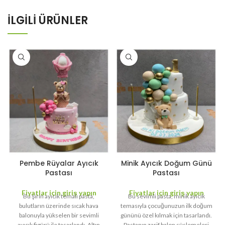
İLGILI ÜRÜNLER
Pembe Rüyalar Ayıcık
Minik Ayıcık Doğum Günü
Pastası
Pastası
Fiyatlar için giriş yapın
Fiyatlar için giriş yapın
Bu şirin ayıcık temalı pasta,
Bu sevimli pasta, minik ayıcık
bulutların üzerinde sıcak hava
temasıyla çocuğunuzun ilk doğum
balonuyla yükselen bir sevimli
gününü özel kılmak için tasarlandı.
ayıcık figürü ile tasarlandı. Altın
Pastanın zarif balon süslemeleri