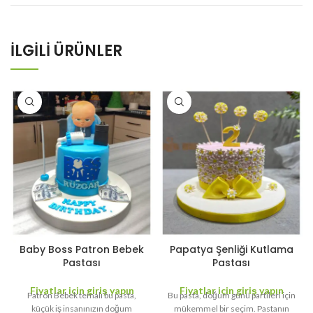
İLGILI ÜRÜNLER
Baby Boss Patron Bebek
Papatya Şenliği Kutlama
Pastası
Pastası
Fiyatlar için giriş yapın
Fiyatlar için giriş yapın
Patron Bebek temalı bu pasta,
Bu pasta, doğum günü partileri için
küçük iş insanınızın doğum
mükemmel bir seçim. Pastanın