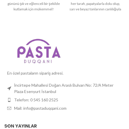
gününü şık ve eğlenceli bir şekilde
her tarafı, papatyalarla dolu olup,
kutlamak için mükemmel!
sarı ve beyaz tonlarının canlılığıyla
Özellikler:
göz kamaştırıyor. Pastanın üst
Tema:
Boss Baby, İş Dünyası,
kısmında yer alan çiçekli sayı
Eğlence
süslemeleri ve alt kısmındaki
büyük sarı kurdele, onu daha da şık
Kişiselleştirme:
İsim, yaş ve
ve özel kılıyor. Papatya Şenliği
özel mesaj eklenebilir
Pastası, doğanın güzelliklerini
kutlama masanıza taşıyor.
Boyutlar:
10 kişilik, 20 kişilik ve
Özellikler:
daha büyük boyut seçenekleri
Tema:
Çiçek Bahçesi, Doğa,
Neşeli
Kişiselleştirme:
İsim, yaş ve
En özel pastaların sipariş adresi.
özel mesaj eklenebilir
İncirtepe Mahallesi Doğan Araslı Bulvarı No: 72/A Meter
Boyutlar:
10, 15, 20 ve 25
Plaza Esenyurt İstanbul
kişilik boyut seçenekleri
Telefon: 0 545 160 2525
Mail: info@pastaduqqani.com
SON YAYINLAR