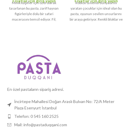
Fiyatlar için giriş yapın
Fiyatlar için giriş yapın
Minik kaşifler için özel olarak
Roblox'ta kendi dünyalarını
tasarlanan bu pasta, zarif hayvan
yaratan çocuklar için ideal olan bu
figürleriyle dolu bir safari
pasta, oyunun sevilen unsurlarını
macerasını temsil ediyor. Fil,
bir araya getiriyor. Renkli bloklar ve
zürafa, zebra ve aslan gibi sevimli
kişiselleştirilmiş figürlerle, bu
hayvanlar, doğum günü partinize
pasta doğum günü partilerinin
eğlence katacak.
Özellikler:
vazgeçilmezi olacak.
Özellikler:
Tema:
Safari, Hayvanlar, Kaşif
Tema:
Roblox, Oyuncu, Kişisel
Tasarım
Kişiselleştirme:
İsim, yaş ve ek
figürlerle özelleştirilebilir
Kişiselleştirme:
İsim, yaş ve
figürler eklenebilir
Boyutlar:
10 kişilik, 20 kişilik ve
daha büyük boyut seçenekleri
Boyutlar:
10 kişilik, 20 kişilik ve
daha büyük boyut seçenekleri
En özel pastaların sipariş adresi.
İncirtepe Mahallesi Doğan Araslı Bulvarı No: 72/A Meter
Plaza Esenyurt İstanbul
Telefon: 0 545 160 2525
Mail: info@pastaduqqani.com