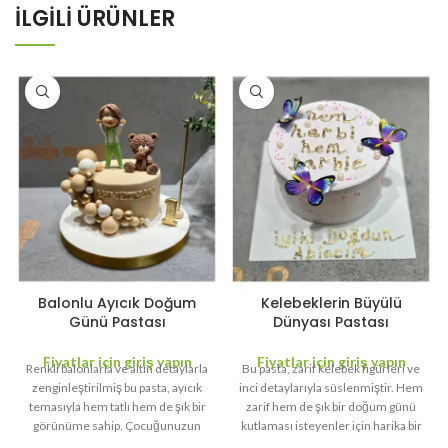
İLGILI ÜRÜNLER
Balonlu Ayıcık Doğum
Kelebeklerin Büyülü
Günü Pastası
Dünyası Pastası
Fiyatlar için giriş yapın
Fiyatlar için giriş yapın
Renkli balonlarla ve altın detaylarla
Bu pasta, zarif kelebek figürleri ve
zenginleştirilmiş bu pasta, ayıcık
inci detaylarıyla süslenmiştir. Hem
temasıyla hem tatlı hem de şık bir
zarif hem de şık bir doğum günü
görünüme sahip. Çocuğunuzun
kutlaması isteyenler için harika bir
doğum günü partisine neşe
tercih!
Özellikler: