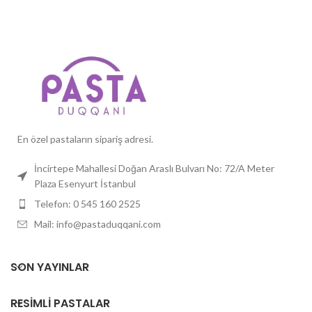
katacak.
Özellikler:
Tema:
Kelebekler, Şıklık,
Tema:
Bebek, Ayıcık, Balonlar
Doğum Günü
Kişiselleştirme:
İsim, yaş ve
Kişiselleştirme:
İsim, yaş ve
özel not eklenebilir
özel mesaj eklenebilir
Boyutlar:
10 kişilik, 20 kişilik ve
Boyutlar:
6, 8, 10 ve 15 kişilik
daha büyük boyut seçenekleri
boyut seçenekleri
En özel pastaların sipariş adresi.
İncirtepe Mahallesi Doğan Araslı Bulvarı No: 72/A Meter
Plaza Esenyurt İstanbul
Telefon: 0 545 160 2525
Mail: info@pastaduqqani.com
SON YAYINLAR
RESIMLI PASTALAR