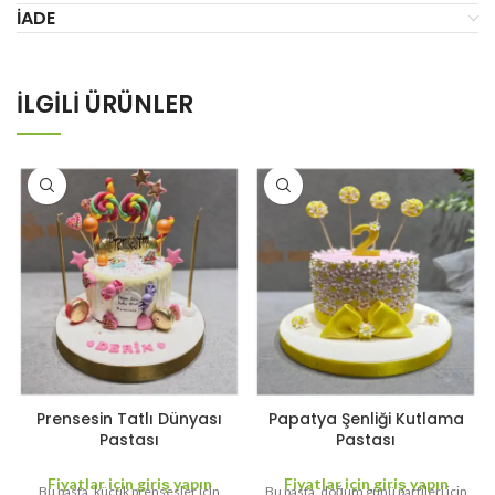
İADE
İLGILI ÜRÜNLER
Prensesin Tatlı Dünyası
Papatya Şenliği Kutlama
Pastası
Pastası
Fiyatlar için giriş yapın
Fiyatlar için giriş yapın
Bu pasta, küçük prensesler için
Bu pasta, doğum günü partileri için