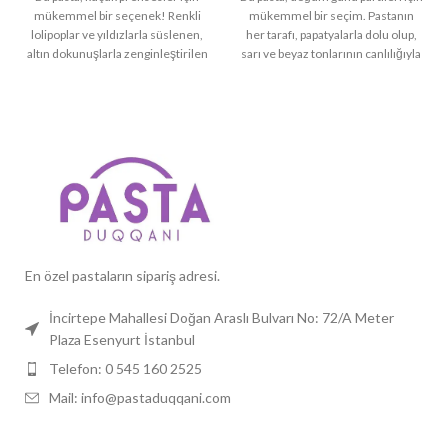
mükemmel bir seçenek! Renkli
mükemmel bir seçim. Pastanın
lolipoplar ve yıldızlarla süslenen,
her tarafı, papatyalarla dolu olup,
altın dokunuşlarla zenginleştirilen
sarı ve beyaz tonlarının canlılığıyla
bu pasta, doğum gününe tatlı bir
göz kamaştırıyor. Pastanın üst
hava katacak. Her detayında sevgi
kısmında yer alan çiçekli sayı
ve özen hissedilen bu pasta,
süslemeleri ve alt kısmındaki
kutlamalarınıza neşe katacak.
büyük sarı kurdele, onu daha da şık
Özellikler:
ve özel kılıyor. Papatya Şenliği
Tema:
Prenses, Tatlılar, Renkli
Pastası, doğanın güzelliklerini
kutlama masanıza taşıyor.
Kişiselleştirme:
İsim ve özel
Özellikler:
mesaj eklenebilir
Tema:
Çiçek Bahçesi, Doğa,
Neşeli
Boyutlar:
10, 15, 20 ve 25
kişilik boyut seçenekleri
Kişiselleştirme:
İsim, yaş ve
En özel pastaların sipariş adresi.
özel mesaj eklenebilir
İncirtepe Mahallesi Doğan Araslı Bulvarı No: 72/A Meter
Boyutlar:
10, 15, 20 ve 25
Plaza Esenyurt İstanbul
kişilik boyut seçenekleri
Telefon: 0 545 160 2525
Mail: info@pastaduqqani.com