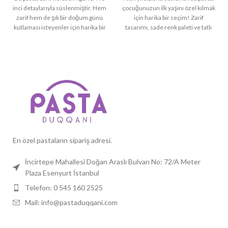
inci detaylarıyla süslenmiştir. Hem
çocuğunuzun ilk yaşını özel kılmak
zarif hem de şık bir doğum günü
için harika bir seçim! Zarif
kutlaması isteyenler için harika bir
tasarımı, sade renk paleti ve tatlı
tercih!
Özellikler:
aslan figürüyle minimalizmi ve
Tema:
Kelebekler, Şıklık,
şıklığı bir araya getiriyor.
Doğum Günü
Özellikler:
Tema:
Yıldızlar, Zarif, Altın
Kişiselleştirme:
İsim, yaş ve
özel mesaj eklenebilir
Kişiselleştirme:
İsim ve yaş
eklenebilir
Boyutlar:
6, 8, 10 ve 15 kişilik
boyut seçenekleri
Boyutlar:
10, 15, 20 ve 25
kişilik boyut seçenekleri
En özel pastaların sipariş adresi.
İncirtepe Mahallesi Doğan Araslı Bulvarı No: 72/A Meter
Plaza Esenyurt İstanbul
Telefon: 0 545 160 2525
Mail: info@pastaduqqani.com