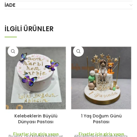
İADE
İLGILI ÜRÜNLER
Kelebeklerin Büyülü
1 Yaş Doğum Günü
Dünyası Pastası
Pastası
Fiyatlar için giriş yapın
Fiyatlar için giriş yapın
Bu pasta, zarif kelebek figürleri ve
Altın yıldızlarla süslenen bu pasta,